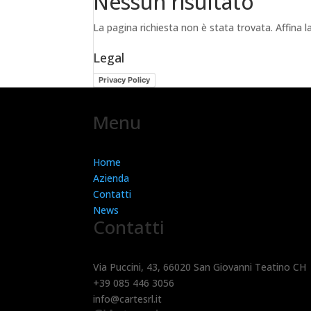
Nessun risultato
La pagina richiesta non è stata trovata. Affina la
Legal
Privacy Policy
Menu
Home
Azienda
Contatti
News
Contatti
Via Puccini, 43, 66020 San Giovanni Teatino CH
+39 085 446 3056
info@cartesrl.it